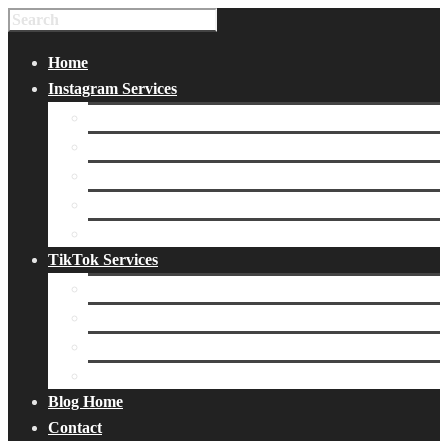
Home
Instagram Services
Buy Instagram Likes
Buy Instagram Followers
Buy Instagram Comments
Buy Instagram Views
Buy Instagram Accounts
TikTok Services
Buy TikTok Fans
Buy TikTok Views
Buy TikTok Likes
Buy TikTok Followers
Blog Home
Contact