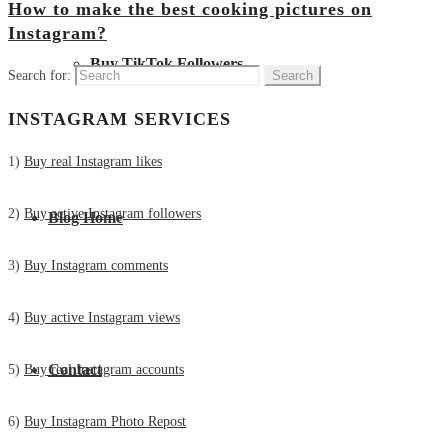
How to make the best cooking pictures on
Instagram?
Buy TikTok Followers
Search for:
INSTAGRAM SERVICES
1)
Buy real Instagram likes
2)
Buy active Instagram followers
Blog Home
3)
Buy Instagram comments
4)
Buy active Instagram views
Contact
5)
Buy real Instagram accounts
6)
Buy Instagram Photo Repost